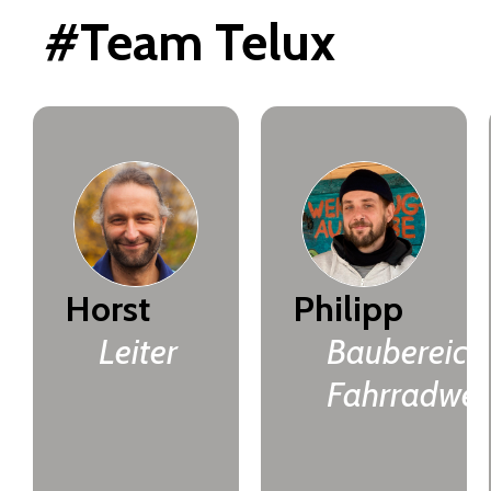
#Team Telux
Horst
Philipp
Leiter
Baubereich,
Fahrradwer